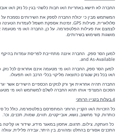
החברה לא תישא באחריות ו/או חבות כלשהי בגין כל נזק ו/או אובד
המשתמש מבין כי יכולת החברה לספק את השירותים נסמכת על גורמ
סלולארית, פעילות GPS
, זמינות אספקת חשמל לעמדות הטעינה וכו
לצמצם את פעילות הפלטפורמה. על כן, החברה ו/או מי מטעמה אי
מושגות משימוש בשירותים.
.
and As-Available
למען הסר ספק, החברה ו/או מי מטעמה אינם אחראים לכל נזק, פגם
ו/או בכל נזק שנגרם כתוצאה מליקוי בכלי הרכב ו/או תפעולו.
החברה תהיה אחראית אך ורק לנזקים הכספיים הישירים אשר יגרמו
הסכום המצרפי אותו תהא החברה לשלם למשתמש ו/או מי מטעמו בגין נזקים 
4.בעלות בקניין הרוחני
כל הזכויות ו/או הקניין הרוחני המתפרסם בפלטפורמה, כולל כל ס
כותרות, קוד מחשוב, נושא, אובייקטים, תווים, שמות, תכנים, וכו'.
כל העתקה, צילום, תרגום, אחסון במאגר מידע, שידור או קליטה בכ
התכנים אסורים בהחלט ומהווים, בין היתר, עבירה פלילית, עוולה א