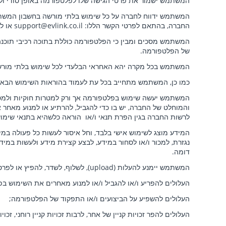
המשתמש ישמור את פרטי הגישה שלו לפלטפורמה באופן סודי ולא 
המשתמש ידווח לחברה על כל שימוש בלתי מורשה בחשבון המשתמ
החברה, בהתאם לפרטי הקשר הללו: support@evlink.co.il
או ל
המשתמש מסכים ומבין כי הפלטפורמה כוללת בתוכה רכיבי תוכנה ה
של הפלטפורמה.
המשתמש בכל מקרה יהא האחראי הבלעדי לכל שימוש בלתי מור
כמו כן, המשתמש מתחייב בכל עת לעמוד בהוראות השימוש הבא
המשתמש יעשה שימוש בפלטפורמה אך ורק למטרות חוקיות ולמטר
והמוחלט של החברה, יש בו כדי להגביל, להרתיע או למנוע מאחר 
לרשות החברה בגין הפרת תנאי ו/או הוראה כלשהיא בתנאי שימו
המידע מוצג לשימוש אישי בלבד, וחל איסור לעשות כל פעולה במידע,
נגזרת, למכור ו/או לסחור במידע, לבצע קצירת מידע ולעשות במידע 
דומה.
המשתמש יימנע להעלות (upload
), לשלוף, לשדר, להפיץ או לפר
העלולים להפריע ו/או להגביל ו/או למנוע מאחרים את השימוש ב
העלולים להשפיע על הביצועים ו/או התפקוד של הפלטפורמה;
העלולים להפר זכויות קניין של אחר, לרבות זכויות קניין רוחני, זכו