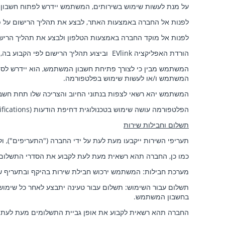
על מנת לעשות שימוש בשירותים, המשתמש יידרש לפתוח חשבון
לפנות אל החברה באמצעות האתר, לבצע את תהליך הרישום על פי
לפנות אל מוקד החברה באמצעות הטלפון ולבצע את תהליך הרישום
הורדת האפליקציה EVlink
וביצוע תהליך הרישום לפי הקבוע בה
המשתמש מבין כי לצורך פתיחת חשבון המשתמש, הוא יידרש לספק ב
המשתמש ו/או לעשות שימוש בפלטפורמה.
המשתמש יהא רשאי לצפות בנתוני החיוב והצריכה שלו תחת חש
הפלטפורמה עושה שימוש בטכנולוגית דחיפת הודעות (Push notifications
תשלום וחבילות שירות
תעריפי השירות ייקבעו מעת לעת על ידי החברה ("התעריפים"), ול
כמו כן, החברה תהא רשאית מעת לעת לקבוע את הסדרי התשלום וסו
מערכת חבילות: המשתמש ירכוש חבילת שירות בהיקף ובתעריף שנ
תשלום עבור השימוש: תשלום עבור טעינה יתבצע לאחר כל שימוש
בחשבון המשתמש.
החברה תהא רשאית לקבוע את אופן גביית התשלומים מעת לעת. מבל