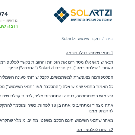
974
יום ראשון - יום חמישי
רוצה שנח
בית
/
תקנון שימוש Solartzi
1.תנאי שימוש בפלטפורמה
תנאי שימוש אלו מסדירים את הזכויות והחובות בקשר לפלטפורמת Solartzi, בין באמצעות גישה מקוונת דרך אתר.solartzi.co.il
האתר: "הפלטפורמה"), בין חברת Solartzi ("החברה") לבינך.
הפלטפורמה מאפשרת למשתמשים, לקבל שירותי טעינה חשמלית של 
כל האמור בתנאי שימוש אלה ("ההסכם" ו/או "תנאי השימוש") נוסח
השימוש בפלטפורמה, כניסה והתחברות אליה, לרבות קבלת שירות
אתה מצהיר ומתחייב כי אתה בן 18 
להתנתק ממנו.
מאחר שתנאי השימוש הינם הסכם משפטי מחייב, מומלץ שתקרא א
2.רישום לפלטפורמה