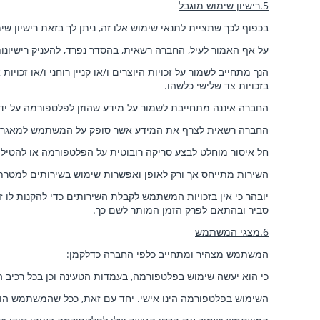
5.רישיון שימוש מוגבל
בכפוף לכך שתציית לתנאי שימוש אלו זה, ניתן לך בזאת רישיון 
על אף האמור לעיל, החברה רשאית, בהסדר נפרד, להעניק רישיונות
הנך מתחייב לשמור על זכויות היוצרים ו/או קניין רוחני ו/או זכו
בזכויות צד שלישי כלשהו.
החברה איננה מתחייבת לשמור על מידע שהוזן לפלטפורמה על ידיך
החברה רשאית לצרף את המידע אשר סופק על המשתמש למאגר המי
חל איסור מוחלט לבצע סריקה רובוטית על הפלטפורמה או להטיל 
השירות מתייחס אך ורק לאופן ואפשרות שימוש בשירותים למטרת
יובהר כי אין בזכויות המשתמש לקבלת השירותים כדי להקנות לו 
סביר ובהתאם לפרק הזמן המותר לשם כך.
6.מצגי המשתמש
המשתמש מצהיר ומתחייב כלפי החברה כדלקמן:
כי הוא יעשה שימוש בפלטפורמה, בעמדות הטעינה וכן בכל רכיב ה
השימוש בפלטפורמה הינו אישי. יחד עם זאת, ככל שהמשתמש הו