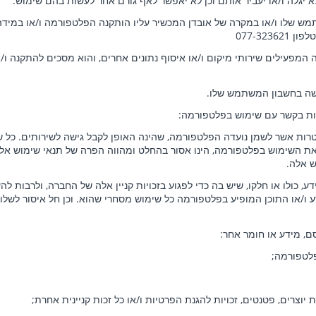
יגלה ו/או יעביר אותם וכן לא יאפשר לאף גורם אחר לעשות בהם שימוש.
ש שלו ו/או במקרה של אובדן המכשיר עליו הותקנה הפלטפורמה ו/או במידה
טלפון
077-323621
מפעילים שירותי מיקום ו/או איסוף נתונים אחרים, והוא מסכים להתקנה ו/א
שה בחשבון המשתמש שלו.
ות בקשר עם שימוש בפלטפורמה:
ות אשר לשמן נועדה הפלטפורמה, שהינה האופן לקבל גישה לשירותים. כל 
את השימוש בפלטפורמה, הינו אסור בהחלט ומהווה הפרה של תנאי שימוש אלה. 
ש אלה.
 כולו או חלקו, שיש בה כדי לפגוע בזכויות קניין אלה של החברה, ולרבות להע
ו/או התוכן המופיע בפלטפורמה כל שימוש מסחרי שהוא. וכן חל איסור לשלוף מי
סם, מידע או חומר אחר:
פלטפורמה;
יות יוצרים, פטנטים, זכויות להגנת הפרטיות ו/או כל זכות קניינית אחרת;