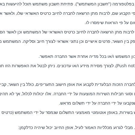
 בפלטפורמה ("חשבון המשתמש"). פתיחת חשבון משתמש תוכל להיעשות באח
 הקבוע שם, לרבות מתן הרשאה לחברה לחיוב כרטיס האשראי שלו, ולאשר א
 על פי הוראות שימסרו לו.
, לרבות מתן הרשאה לחברה לחיוב כרטיס האשראי של המשתמש וכן לאשר הס
ין השאר, פרטים אישיים וכן נתוני אשראי לצורך חיוב וסליקה. המשתמש מבי
בון המשמש ו/או בכל מדיה אחרת אשר החברה תאפשר.
), לצורך מסירת מידע ו/או עדכונים. ניתן לבטל את האפשרות הזו תחת לשו
חברה הזכות הבלעדית לקבוע את אופן חישוב התעריפים, כולל בין השאר, קביעת
גי חבילות השירות המוצעות על ידי החברה. אלו יכולות לכלול, אך לא תהינה
קבעו על ידי החברה על ידי תשלום מראש.
 בשירות, באופן אוטומטי מאמצעי התשלום שנמסר על ידי המשתמש (כרטיס אש
י לגרוע מכלליות האמור לעיל, אופן החיוב יכול שיהיה כדלקמן: