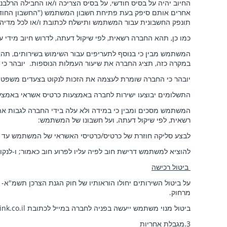
החיוב יהיה על בסיס חודשי, על בסיס הצריכה ו/או החבילה הרל
תונפק החשבונית עבור המשתמש ותישלח לכתובת ו/או לכל מדיה 
כמו כן, תהא החברה רשאית, לפי שיקול דעתה, לדרוש חיוב מידי ע
המשתמש מבין כי בנוסף לתעריפים עבור השימוש בשירותים, תהא
במקרה כזה, תציג החברה את שיעור העמלות הנוספות. יובהר כי
יובהר כי החברה שומרת לעצמה את הזכות לנקוט בצעדים משפט
התשלומים יבוצעו ישירות לחברה באמצעות כרטיס אשראי באמצעות
המשתמש מסכים ומבין כי במידה ולא עלה בידי החברה לגבות את
רשאית, לפי שיקול דעתה, ועל חשבונו של המשתמש:
לבצע סליקה חוזרת של כרטיס/כרטיסי האשראי של המשתמש עד לפ
להוציא למשתמש דרישת חוב לפיה עליו לפרוע חוב כאמור; ו-לנק
ביטול רכישה
מרחוק.
ביטול מנוי משתמש ייעשה בפניה לחברה במייל לכתובת support@evlink.co.il
3.מגבלת אחריות