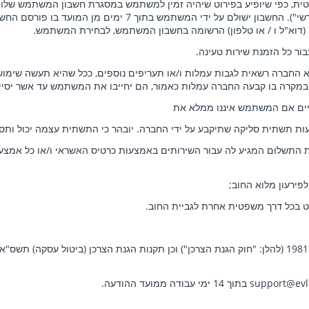
בנטית, כפי שיופיע בפירוט שיהיה זמין למשתמש במסגרת חשבון המשתמש שלו
אחרים אותם סיפק בעת פתיחת חשבון המשתמש ("החשבון החודשי").
(דוא"ל ו / או טלפון) הרשומה בחשבון המשתמש, לבחירת המשתמש.
בור כל הזמנת שירות טעינה.
 החברה רשאית לגבות עמלות ו/או תעריפים נוספים, ככל שהיא תעשה שימוש
 במקרה בו קבעה החברה עמלות כאמור, הם יחייבו את המשתמש עד אשר יסיי
יים אם המשתמש איננו ממלא את
 תשתית סליקה שתיקבע על ידי החברה. יובהר כי התשתית עצמה יכול ותסופ
 התשלום המגיע לה עבור השירותים באמצעות כרטיס האשראי ו/או כל אמצע
ירעון מלוא החוב;
וט בכל דרך משפטית אחרת לגביית החוב.
בתוך 14 ימי עבודה ממועד ההודעה.