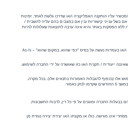
כשיר עליו הותקנה האפליקציה ו/או שדרכו גלשת לאתר, זמינות
אם בשל ענייני קישוריות ובין אם במצבים בהם עליה להשבית /
ו ללא הפסקות באתר והיא אינה ערבה לתוצאות שעלולות להיות
למען הסר ספק, החברה איננה מתחייבת לפריסת עמדות בהיקף ו/או כמות מסוימת, כי העמדות תהינה זמינות ו/או תקינות. השימוש בשירותים ו/או בעמדות נעשה על בסיס "כפי שהוא, במקום שהוא" – As-Is
ננה ייעודית / תקנית ו/או כזו שאושרה על ידי החברה לשימוש,
מוש אלו (בכפוף להגבלות האמורות בתנאים אלו). בכל מקרה,
כאמור.
ם בבעלות החברה ומוגנים על פי כל דין, לרבות החשבונות,
חרי אינו מורשה, כולו או מקצתו ו/או יצירת יצירה נגזרת מן