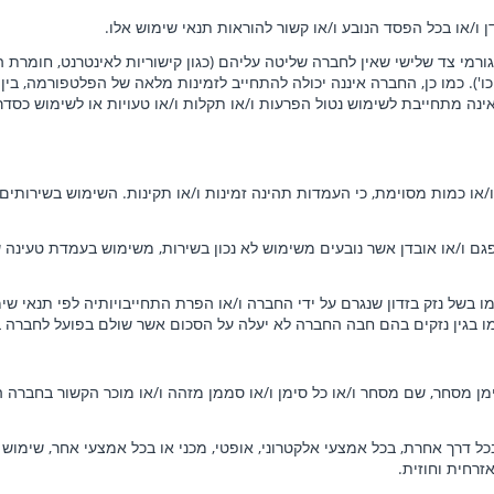
ן ו/או בכל הפסד הנובע ו/או קשור להוראות תנאי שימוש אלו.
י צד שלישי שאין לחברה שליטה עליהם (כגון קישוריות לאינטרנט, חומרת המ
'). כמו כן, החברה איננה יכולה להתחייב לזמינות מלאה של הפלטפורמה, בין 
נה מתחייבת לשימוש נטול הפרעות ו/או תקלות ו/או טעויות או לשימוש כסדר
 ו/או אובדן אשר נובעים משימוש לא נכון בשירות, משימוש בעמדת טעינה שאי
 בשל נזק בזדון שנגרם על ידי החברה ו/או הפרת התחייבויותיה לפי תנאי שי
בהם חבה החברה לא יעלה על הסכום אשר שולם בפועל לחברה במשך 6 החודשים שקדמו לנזק 
ימן מסחר, שם מסחר ו/או כל סימן ו/או סממן מזהה ו/או מוכר הקשור בחברה ה
ל דרך אחרת, בכל אמצעי אלקטרוני, אופטי, מכני או בכל אמצעי אחר, שימוש מס
זרחית וחוזית.