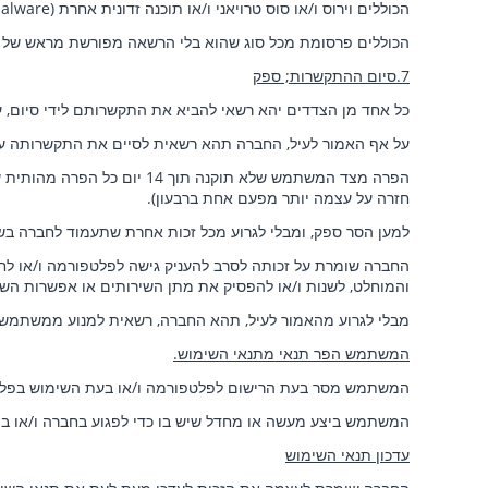
הכוללים וירוס ו/או סוס טרויאני ו/או תוכנה זדונית אחרת (viruses, malware
הכוללים פרסומת מכל סוג שהוא בלי הרשאה מפורשת מראש של 
7.סיום ההתקשרות; ספק
כל אחד מן הצדדים יהא רשאי להביא את התקשרותם לידי סיום, על ידי מתן
על אף האמור לעיל, החברה תהא רשאית לסיים את התקשרותה עם
הפרה מצד המשתמש שלא תוקנה
חזרה על עצמה יותר מפעם אחת ברבעון).
למען הסר ספק, ומבלי לגרוע מכל זכות אחרת שתעמוד לחברה בשל
החברה שומרת על זכותה לסרב להעניק גישה לפלטפורמה ו/או לח
והמוחלט, לשנות ו/או להפסיק את מתן השירותים או אפשרות הש
מבלי לגרוע מהאמור לעיל, תהא החברה, רשאית למנוע ממשתמ
המשתמש הפר תנאי מתנאי השימוש.
המשתמש מסר בעת הרישום לפלטפורמה ו/או בעת השימוש בפלטפו
המשתמש ביצע מעשה או מחדל שיש בו כדי לפגוע בחברה ו/או בפ
עדכון תנאי השימוש