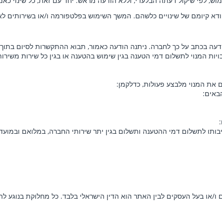
ש, לפי שיקול דעתה הבלעדי, וללא הודעה מראש. יחד עם זאת, כל שינוי כ
 קיומם של שינויים כלשהם. המשך השימוש בפלטפורמה ו/או בשירותים לא
תב על כך לחברה. ניתנה הודעה כאמור, תבוא ההתקשרות לסיום בתוך 5 ימי עסקים.
יות המנוי לתשלום דמי הטענה בגין שימוש בהטענה או בגין כל שירות משירותי
את המנוי מלבצע פעולות, כדלקמן:
ייבותו לתשלום דמי ההטענה ותשלום בגין יתר שירותי החברה, במלואם ובמועד
ם ו/או בעל העסקים לבין האתר הוא הדין הישראלי בלבד. כל מחלוקת בנוגע ל