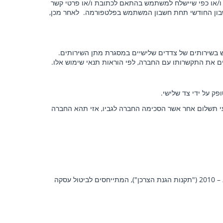
 ו/או כפי שיישלח למשתמש בהתאם לכתובת ו/או פרטי קשר
 החשבון ישולם על ידי המשתמש בתוך 7 ימים מן המועד בו פורסם החשבון החודשי תחת חשבון המשתמש בפלטפורמה. לאחר מכן,
 בשירותים של צדדים שלישיים במסגרת מתן השירותים.
ם את התקשרותו עם החברה, לפי הוראות תנאי שימוש אלו.
ק על ידי צד שלישי.
י תשלום אחר אשר הסכימה החברה לגביו, אזי תהא החברה
על ביטול השירותים יחולו הוראותיו של חוק הגנת הצרכן תשמ"א- 1981 (להלן: "חוק הגנת הצרכן") וכן תקנות הגנת הצרכן (ביטול עסקה) תשס"א – 2010 ("תקנות הגנת הצרכן"), המתייחסים לביטול עסקה