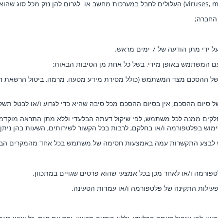
) העלולים לחבל במערכות מחשב או לגרום להן נזק מכל סוג שהוא;
החברה;
 הודעה של 7 ימים מראש.
 המשתמש באופן מידי, בשל כל אחת מן הסיבות הבאות:
 תוך 14 יום כל הפרה מהותית של ההסכם מצד המשתמש (כולל מסירת מידע מטעה, מרמה, ביטו
 סיום ההסכם, אין בסיום ההסכם מכל סיבה שהיא כדי לגרוע ו/או לבטל תשל
לקים ממנה לכל משתמש, לפי שיקול דעתה הבלעדי וללא מתן התראה מוקדמת
ימוש בפלטפורמה ו/או בחלקם, לרבות בכל הקשור לשירותים, השעות בהן נית
ש לבצע התקשרות עמה באמצעות חסימה של משתמש בכל אחד מהמקרים הבא
רמה ו/או לאחר מכן בכל אמצעי שהוא פרטים שגויים במתכוון.
עילות התקינה של פלטפורמה ו/או עמדות הטעינה.