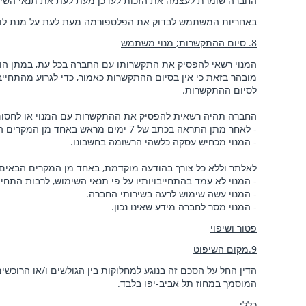
החברה שומרת לעצמה את הזכות לעדכן מעת לעת את תנאי השימו
באחריות המשתמש לבדוק את הפלטפורמה מעת לעת על מנת לוודא
8. סיום ההתקשרות; מנוי משתמש
המנוי רשאי להפסיק את התקשרותו עם החברה בכל עת, במתן הודעה בכ
מובהר בזאת כי אין בסיום ההתקשרות כאמור, כדי לגרוע מהתחייבו
לסיום ההתקשרות.
החברה תהיה רשאית להפסיק את ההתקשרות עם המנוי או לחסום 
- לאחר מתן התראה בכתב של 7 ימים מראש באחד מן המקרים הבאים:
- המנוי מכחיש עסקה כלשהי הרשומה בחשבונו.
לאלתר וללא כל צורך בהודעה מוקדמת, באחד מן המקרים הבאים:
- המנוי לא עמד בהתחייבויותיו על פי תנאי השימוש, לרבות התח
- המנוי עשה שימוש לרעה בשירותי החברה.
- המנוי מסר לחברה מידע שאינו נכון.
פטור ושיפוי
9.מקום השיפוט
הדין החל על הסכם זה בנוגע למחלוקות בין הגולשים ו/או הרוכשי
המוסמך במחוז תל אביב-יפו בלבד.
כללי